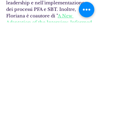
leadership e nell'implementazione 
dei processi PFA e SBT. Inoltre, 
Floriana è coautore di "
A New 
Adaptation of the Interview-Informed 
Synthesized Contingency Analysis 
(IISCA): The Performance-based 
IISCA
", che è stato pubblicato 
nell'European Journal of Behavior 
Analysis e coautore di "
Predicting and 
Managing Risk during Functional 
Analysis of Problem Behavior
" 
pubblicato nella Child & Family 
Behavior Therapy in collaborazione 
con il team FTF. Ha scritto e curato il 
capitolo sull'Analisi Funzionale nel 
libro edito da Joshua Jessel e Peter 
Sturmey "
A Practical Guide to 
Functional Assessment and Treatment 
for Severe Problem Behavior
".
La Dott.ssa Canniello sta cercando di 
diffondere l'ABA di oggi attraverso 