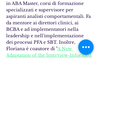
in ABA Master, corsi di formazione 
specializzati e supervisore per 
aspiranti analisti comportamentali. Fa 
da mentore ai direttori clinici, ai 
BCBA e ad implementatori nella 
leadership e nell'implementazione 
dei processi PFA e SBT. Inoltre, 
Floriana è coautore di "
A New 
Adaptation of the Interview-Informed 
Synthesized Contingency Analysis 
(IISCA): The Performance-based 
IISCA
", che è stato pubblicato 
nell'European Journal of Behavior 
Analysis e coautore di "
Predicting and 
Managing Risk during Functional 
Analysis of Problem Behavior
" 
pubblicato nella Child & Family 
Behavior Therapy in collaborazione 
con il team FTF. Ha scritto e curato il 
capitolo sull'Analisi Funzionale nel 
libro edito da Joshua Jessel e Peter 