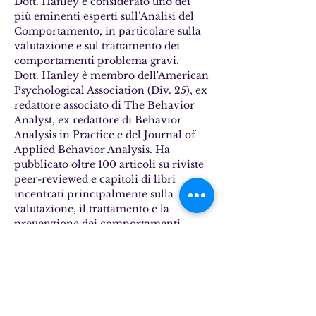
Dott. Hanley è considerato uno dei 
più eminenti esperti sull’Analisi del 
Comportamento, in particolare sulla 
valutazione e sul trattamento dei 
comportamenti problema gravi.
Dott. Hanley è membro dell'American 
Psychological Association (Div. 25), ex 
redattore associato di The Behavior 
Analyst, ex redattore di Behavior 
Analysis in Practice e del Journal of 
Applied Behavior Analysis. Ha 
pubblicato oltre 100 articoli su riviste 
peer-reviewed e capitoli di libri 
incentrati principalmente sulla 
valutazione, il trattamento e la 
prevenzione dei comportamenti 
problema e dei problemi del sonno, 
strategie di insegnamento per lo 
sviluppo di abilità di vita e valori 
derivati empiricamente per i 
professionisti.
Dott. Hanley attualmente guida i 