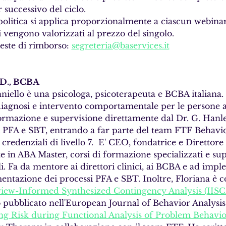
r successivo del ciclo.
 politica si applica proporzionalmente a ciascun webinar.
ti vengono valorizzati al prezzo del singolo.
este di rimborso: 
segreteria@baservices.it
yD., BCBA
niello è una psicologa, psicoterapeuta e BCBA italiana. D
iagnosi e intervento comportamentale per le persone au
formazione e supervisione direttamente dal Dr. G. Hanl
 PFA e SBT, entrando a far parte del team FTF Behavi
 credenziali di livello 7.  E' CEO, fondatrice e Direttor
 in ABA Master, corsi di formazione specializzati e sup
. Fa da mentore ai direttori clinici, ai BCBA e ad impl
entazione dei processi PFA e SBT. Inoltre, Floriana è c
rview-Informed Synthesized Contingency Analysis (IIS
to pubblicato nell'European Journal of Behavior Analysis
g Risk during Functional Analysis of Problem Behavio