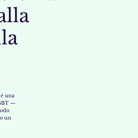
alla
la
 è una
A-SBT —
modo
lo un