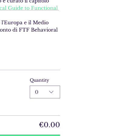
e curato il capitolo 
cal Guide to Functional 
, l'Europa e il Medio 
conto di FTF Behavioral 
Quantity
0
€0.00