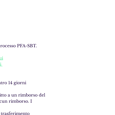
 processo PFA-SBT.
ui
i 
tro 14 giorni 
itto a un rimborso del 
lcun rimborso. I 
 trasferimento 