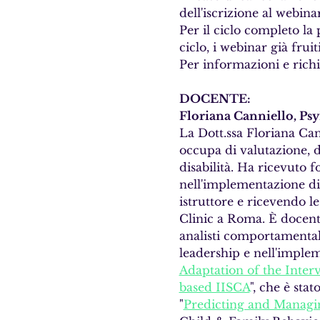
dell'iscrizione al webina
Per il ciclo completo la
ciclo, i webinar già frui
Per informazioni e richi
DOCENTE:
Floriana Canniello, Ps
La Dott.ssa Floriana Can
occupa di valutazione, d
disabilità. Ha ricevuto 
nell'implementazione di
istruttore e ricevendo le
Clinic a Roma. È docente
analisti comportamentali
leadership e nell'implem
Adaptation of the Inte
based IISCA
", che è sta
"
Predicting and Managin