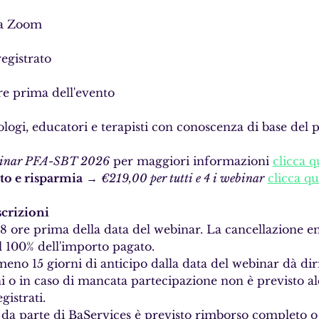
ma Zoom 
egistrato 
re prima dell'evento
logi, educatori e terapisti con conoscenza di base del
binar PFA-SBT 2026
 per maggiori informazioni 
clicca q
eto e risparmia
 → 
€219,00 per tutti e 4 i webinar
clicca qu
scrizioni
8 ore prima della data del webinar. La cancellazione en
al 100% dell'importo pagato. 
eno 15 giorni di anticipo dalla data del webinar dà dir
ni o in caso di mancata partecipazione non è previsto a
istrati.
 da parte di BaServices è previsto rimborso completo o