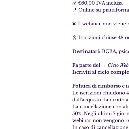
💰 €60,00 IVA inclusa 
📍 Online su piattafor
❌ Il webinar non viene r
⏰ Iscrizioni chiuse 48 o
Destinatari:
 BCBA, psico
Fa parte del
 → 
Ciclo We
Iscriviti al ciclo compl
Politica di rimborso e i
Le iscrizioni chiudono 4
dall'acquisto da diritto 
La cancellazione con alm
50%. Negli ultimi 7 gior
webinar non vengono reg
In caso di cancellazione