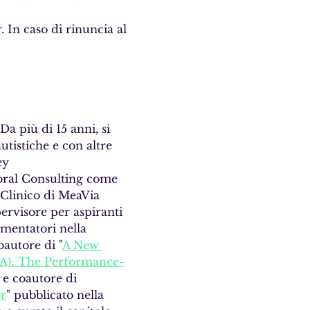
 In caso di rinuncia al 
a più di 15 anni, si 
tistiche e con altre 
ey 
oral Consulting come 
e Clinico di MeaVia 
ervisore per aspiranti 
ementatori nella 
oautore di "
A New 
CA): The Performance-
 e coautore di 
r
" pubblicato nella 