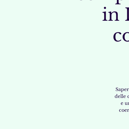
in 
c
Saper
delle 
e u
coer