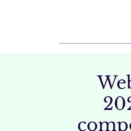
Web
202
comp