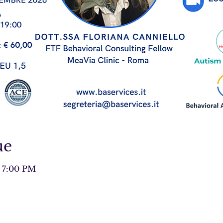
ue
– 7:00 PM