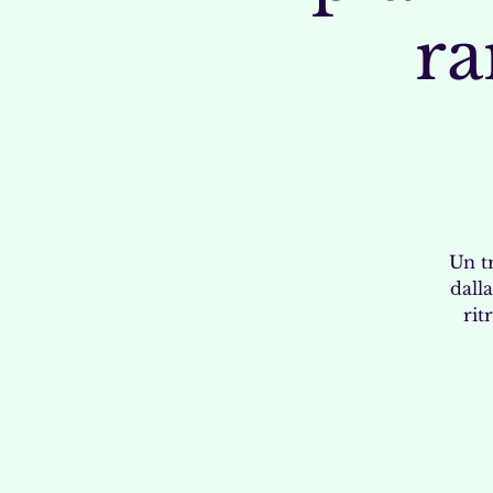
ra
Un tr
dalla
rit