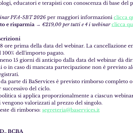
logi, educatori e terapisti con conoscenza di base del
binar PFA-SBT 2026
 per maggiori informazioni 
clicca q
eto e risparmia
 → 
€219,00 per tutti e 4 i webinar
clicca qu
scrizioni
8 ore prima della data del webinar. La cancellazione en
al 100% dell'importo pagato. 
eno 15 giorni di anticipo dalla data del webinar dà dir
ni o in caso di mancata partecipazione non è previsto a
istrati.
 da parte di BaServices è previsto rimborso completo o
r successivo del ciclo.
 politica si applica proporzionalmente a ciascun webinar.
ti vengono valorizzati al prezzo del singolo.
este di rimborso: 
segreteria@baservices.it
yD., BCBA