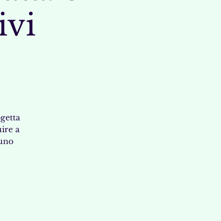
ivi
ogetta
uire a
 uno