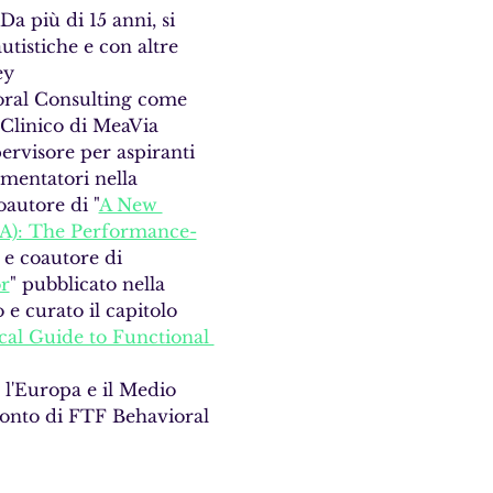
a più di 15 anni, si 
tistiche e con altre 
ey 
oral Consulting come 
e Clinico di MeaVia 
ervisore per aspiranti 
ementatori nella 
oautore di "
A New 
CA): The Performance-
 e coautore di 
r
" pubblicato nella 
e curato il capitolo 
cal Guide to Functional 
, l'Europa e il Medio 
conto di FTF Behavioral 