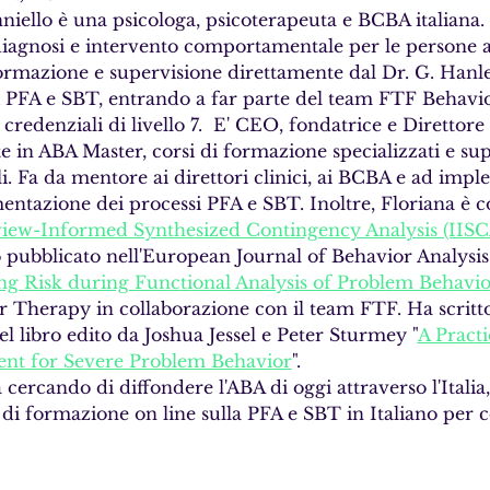
niello è una psicologa, psicoterapeuta e BCBA italiana. D
iagnosi e intervento comportamentale per le persone au
formazione e supervisione direttamente dal Dr. G. Hanl
 PFA e SBT, entrando a far parte del team FTF Behavi
 credenziali di livello 7.  E' CEO, fondatrice e Direttor
 in ABA Master, corsi di formazione specializzati e sup
. Fa da mentore ai direttori clinici, ai BCBA e ad impl
entazione dei processi PFA e SBT. Inoltre, Floriana è c
rview-Informed Synthesized Contingency Analysis (IIS
to pubblicato nell'European Journal of Behavior Analysis
g Risk during Functional Analysis of Problem Behavio
Therapy in collaborazione con il team FTF. Ha scritto 
el libro edito da Joshua Jessel e Peter Sturmey "
A Practi
nt for Severe Problem Behavior
".
 cercando di diffondere l'ABA di oggi attraverso l'Italia
di formazione on line sulla PFA e SBT in Italiano per 