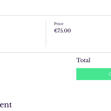
Price
€75.00
Total
C
vent