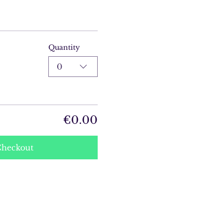
Quantity
0
€0.00
heckout