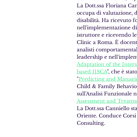
La Dott.ssa Floriana Can
occupa di valutazione, d
disabilità. Ha ricevuto 
nell'implementazione di
istruttore e ricevendo le
Clinic a Roma. È docente
analisti comportamentali
leadership e nell'implem
Adaptation of the Inte
based IISCA
", che è sta
"
Predicting and Managin
Child & Family Behavior 
sull'Analisi Funzionale n
Assessment and Treatme
La Dott.ssa Canniello sta
Oriente. Conduce Corsi 
Consulting.