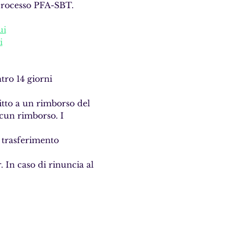
 processo PFA-SBT.
ui
i
tro 14 giorni 
itto a un rimborso del 
lcun rimborso. I 
 trasferimento 
 In caso di rinuncia al 