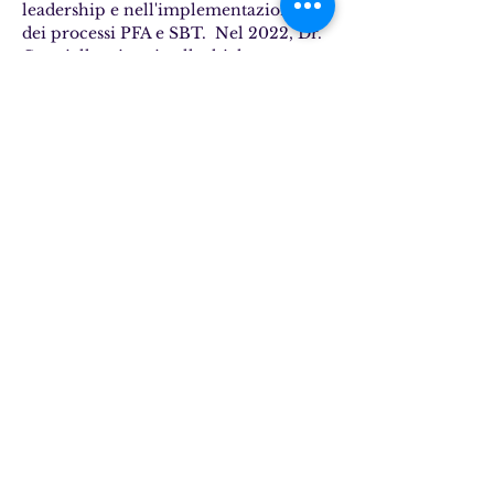
leadership e nell'implementazione 
dei processi PFA e SBT.  Nel 2022, Dr. 
Canniello e i suoi colleghi  hanno 
tradotto il corso on-demand PFA/SBT 
di FTF in italiano, contribuendo a 
diffondere i processi in italiano. 
Inoltre, Dr. Canniello è coautore di "
A 
New Adaptation of the Interview-
Informed Synthesized Contingency 
Analysis (IISCA): The Performance-
based IISCA
", che è stato pubblicato 
nell'European Journal of Behavior 
Analysis e coautore di "
Predicting and 
Managing Risk during Functional 
Analysis of Problem Behavior
" 
pubblicato nella Child & Family 
Behavior Therapy in collaborazione 
con il team FTF. Dal 2023 è parte del 
team di FTF Behavioral Consulting 
come Fellow.
Dr. Canniello sta cercando di 